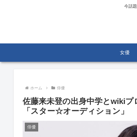
今話題
女優
ホーム
俳優
佐藤来未登の出身中学とwiki
「スター☆オーディション」
俳優