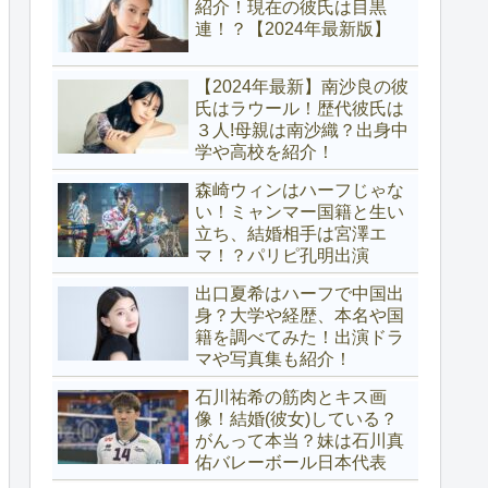
紹介！現在の彼氏は目黒
連！？【2024年最新版】
【2024年最新】南沙良の彼
氏はラウール！歴代彼氏は
３人!母親は南沙織？出身中
学や高校を紹介！
森崎ウィンはハーフじゃな
い！ミャンマー国籍と生い
立ち、結婚相手は宮澤エ
マ！？パリピ孔明出演
出口夏希はハーフで中国出
身？大学や経歴、本名や国
籍を調べてみた！出演ドラ
マや写真集も紹介！
石川祐希の筋肉とキス画
像！結婚(彼女)している？
がんって本当？妹は石川真
佑バレーボール日本代表