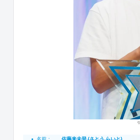
名前：
佐藤来未登 (さとう らいと)