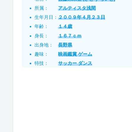
所属：
アルティスタ浅間
生年月日：
２００９年４月２３日
年齢：
１４歳
身長：
１６７ｃｍ
出身地：
長野県
趣味：
映画鑑賞 ゲーム
特技：
サッカー ダンス