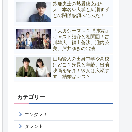
鈴鹿央士の熱愛彼女は5
人！本名や大学と広瀬すず
との関係を調べてみた！
『大奥シーズン２ 幕末編』
キャスト紹介と相関図！古
川雄大、福士蒼汰、瀧内公
美、岸井ゆきの出演
山﨑賢人の出身中学や高校
はどこ？身長と年齢、出演
映画を紹介！彼女は広瀬す
ず！結婚はいつ？
カテゴリー
エンタメ！
タレント