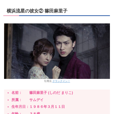
横浜流星の彼女② 篠田麻里子
引用元
クランクイン！
名前： 篠田麻里子 (しのだ まりこ)
所属： サムデイ
生年月日：１９８６年３月１１日
年齢： ３８歳