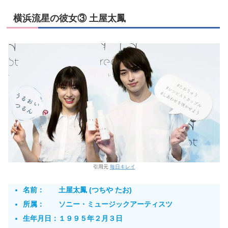
横浜流星の彼女③ 土屋太鳳
引用元
毎日キレイ
名前： 土屋太鳳 (つちや たお)
所属： ソニー・ミュージックアーティスツ
生年月日：１９９５年２月３日