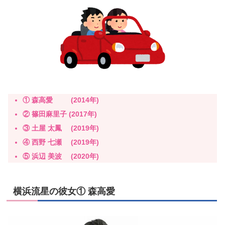
① 森高愛
(2014年)
② 篠田麻里子
(2017年)
③ 土屋 太鳳 (2019年)
④ 西野 七瀬 (2019年)
⑤ 浜辺 美波 (2020年)
横浜流星の彼女① 森高愛