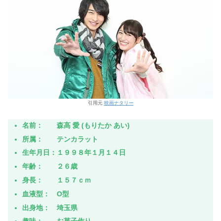
引用元
映画ナタリー
名前： 森高 愛 (もりたか あい)
所属： テンカラット
生年月日：１９９８年１月１４日
年齢： ２６歳
身長： １５７ｃｍ
血液型： O型
出身地： 埼玉県