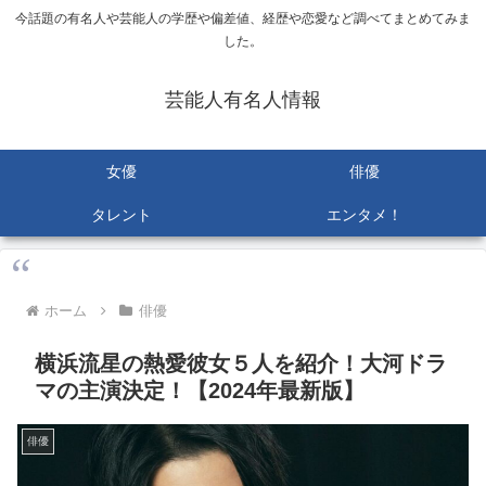
今話題の有名人や芸能人の学歴や偏差値、経歴や恋愛など調べてまとめてみま
した。
芸能人有名人情報
女優
俳優
タレント
エンタメ！
ホーム
俳優
横浜流星の熱愛彼女５人を紹介！大河ドラ
マの主演決定！【2024年最新版】
俳優