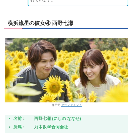
横浜流星の彼女④ 西野七瀬
引用元
クランクイン！
名前： 西野七瀬 (にしの ななせ)
所属： 乃木坂46合同会社