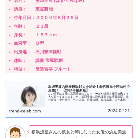
名前：
浜辺美波 (はまべ みなみ)
所属： 東宝芸能
生年月日：２０００年８月２９日
年齢： ２３歳
身長： １５７ｃｍ
血液型： Ｂ型
出身地： 石川県津幡町
趣味： 読書 宝塚歌劇
特技： 硬筆習字 フルート
浜辺美波の熱愛彼氏14人を紹介！歴代彼氏を時系列で
お届け！【2024年最新版】
この記事は女優の浜辺美波のプロフィールや経歴と歴代彼氏１４
人を調べてまとめました。浜辺美波の歴代彼氏では濱田龍臣、北
村匠海、中村倫也、竹内涼真、佐藤大樹、高杉真宙、佐々木朗
希、横浜流星、平野紫耀、Ryuga、那須川天心、山田涼介、神木
隆之介のそれぞれのプロフィールと浜辺美波との共演歴、出会い
のきっかけ、交際の有無を紹介しています。この記事を見れば浜
2024.02.21
trend-celeb.com
辺美波の全てが分かります。
横浜流星さんの彼女と噂になった女優の浜辺美波